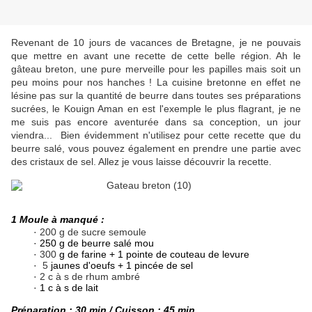
Revenant de 10 jours de vacances de Bretagne, je ne pouvais
que mettre en avant une recette de cette belle région. Ah le
gâteau breton, une pure merveille pour les papilles mais soit un
peu moins pour nos hanches ! La cuisine bretonne en effet ne
lésine pas sur la quantité de beurre dans toutes ses préparations
sucrées, le Kouign Aman en est l'exemple le plus flagrant, je ne
me suis pas encore aventurée dans sa conception, un jour
viendra... Bien évidemment n'utilisez pour cette recette que du
beurre salé, vous pouvez également en prendre une partie avec
des cristaux de sel. Allez je vous laisse découvrir la recette.
1 Moule à manqué :
·
200 g de sucre semoule
·
2
50 g de beurre salé mou
·
300
g de farine + 1 pointe de couteau de levure
·
5
jaunes d'oeufs + 1 pincée de sel
·
2 c à s de rhum ambré
·
1 c à s de lait
Préparation : 30 min / Cuisson : 45 min