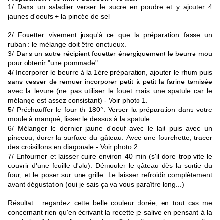
1/ D
ans un saladier verser le sucre en poudre et y ajouter 4
jaunes d'oeufs + la pincée de sel
2/ Fouetter vivement jusqu'à ce que la préparation fasse un
ruban : le mélange doit être onctueux.
3/ Dans un autre récipient fouetter énergiquement le beurre mou
pour obtenir "une pommade".
4/ Incorporer le beurre à la 1ère préparation, ajouter le rhum puis
sans cesser de remuer incorporer petit à petit la farine tamisée
avec la levure (ne pas utiliser le fouet mais une spatule car le
mélange est assez consistant) - Voir photo 1.
5/ Préchauffer le four th 180°. Verser la préparation dans votre
moule à manqué, lisser le dessus à la spatule.
6/ Mélanger le dernier jaune d'oeuf avec le lait puis avec un
pinceau, dorer la surface du gâteau. Avec une fourchette, tracer
des croisillons en diagonale - Voir photo 2
7/ Enfourner et laisser cuire environ 40 min (s'il dore trop vite le
couvrir d'une feuille d'alu). Démouler le gâteau dès la sortie du
four, et le poser sur une grille. Le laisser refroidir complètement
avant dégustation (oui je sais ça va vous paraître long...)
Résultat :
regardez cette belle couleur dorée, en tout cas me
concernant rien qu'en écrivant la recette je salive en pensant à la