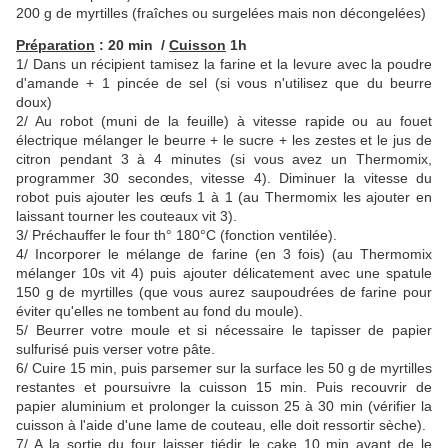
200 g de myrtilles (fraîches ou surgelées mais non décongelées)
Préparation
: 20 min /
Cuisson
1h
1/
Dans un récipient tamisez la farine et la levure avec la poudre
d'amande + 1 pincée de sel (si vous n'utilisez que du beurre
doux)
2/
Au robot (muni de la feuille) à vitesse rapide ou au fouet
électrique mélanger le beurre + le sucre + les zestes et le jus de
citron pendant 3 à 4 minutes
(si vous avez un Thermomix,
programmer 30 secondes, vitesse 4). Diminuer la vitesse du
robot puis ajouter les œufs 1 à 1 (au Thermomix les ajouter en
laissant tourner les couteaux vit 3).
3/ Préchauffer le four th° 180°C (fonction ventilée).
4/ Incorporer le mélange de farine (en 3 fois) (au Thermomix
mélanger 10s vit 4) puis ajouter délicatement avec une spatule
150 g de myrtilles (que vous aurez saupoudrées de farine pour
éviter qu'elles ne tombent au fond du moule).
5/ Beurrer votre moule et si nécessaire le tapisser de papier
sulfurisé puis verser votre pâte.
6/ Cuire 15 min, puis parsemer sur la surface les 50 g de myrtilles
restantes et poursuivre la cuisson 15 min. Puis recouvrir de
papier aluminium et prolonger la cuisson 25 à 30 min (vérifier la
cuisson à l'aide d'une lame de couteau, elle doit ressortir sèche).
7/ A la sortie du four laisser tiédir le cake 10 min avant de le