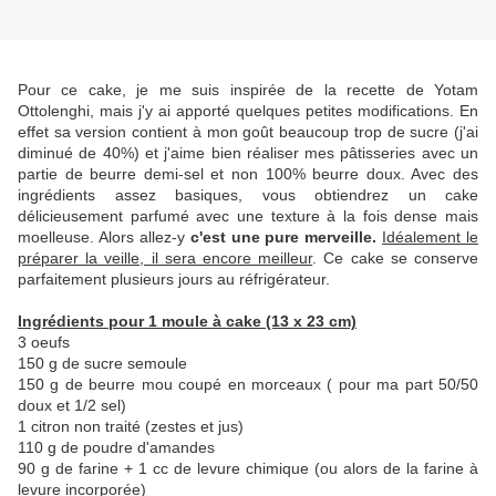
Pour ce cake, je me suis inspirée de la recette de Yotam
Ottolenghi, mais j'y ai apporté quelques petites modifications. En
effet sa version contient à mon goût beaucoup trop de sucre (j'ai
diminué de 40%) et j'aime bien réaliser mes pâtisseries avec un
partie de beurre demi-sel et non 100% beurre doux. Avec des
ingrédients assez basiques, vous obtiendrez un cake
délicieusement parfumé avec une texture à la fois dense mais
moelleuse. Alors allez-y
c'est une pure merveille.
Idéalement le
préparer la veille, il sera encore meilleur
. Ce cake se conserve
parfaitement plusieurs jours au réfrigérateur.
Ingrédients pour 1 moule à cake (13 x 23 cm)
3 oeufs
150 g de sucre semoule
150 g de beurre mou coupé en morceaux ( pour ma part 50/50
doux et 1/2 sel)
1 citron non traité (zestes et jus)
110 g de poudre d'amandes
90 g de farine + 1 cc de levure chimique (ou alors de la farine à
levure incorporée)