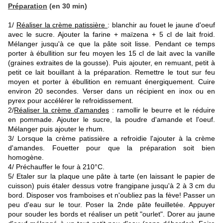
Préparation
(en 30 min)
1/
Réaliser la crème patissière
: blanchir au fouet le jaune d'oeuf
avec le sucre. Ajouter la farine + maïzena + 5 cl de lait froid.
Mélanger jusqu'à ce que la pâte soit lisse. Pendant ce temps
porter à ébullition sur feu moyen les 15 cl de lait avec la vanille
(graines extraites de la gousse). Puis ajouter, en remuant, petit à
petit ce lait bouillant à la préparation. Remettre le tout sur feu
moyen et porter à ébullition en remuant énergiquement. Cuire
environ 20 secondes. Verser dans un récipient en inox ou en
pyrex pour accélérer le refroidissement.
2/
Réaliser la crème d'amandes
: ramollir le beurre et le réduire
en pommade. Ajouter le sucre, la poudre d'amande et l'oeuf.
Mélanger puis ajouter le rhum.
3/ Lorsque la crème patissière a refroidie l'ajouter à la crème
d'amandes. Fouetter pour que la préparation soit bien
homogène.
4/ Préchauffer le four à 210°C.
5/ Etaler sur la plaque une pâte à tarte (en laissant le papier de
cuisson) puis étaler dessus votre frangipane jusqu'à 2 à 3 cm du
bord. Disposer vos framboises et n'oubliez pas la fève! Passer un
peu d'eau sur le tour. Poser la 2nde pâte feuilletée. Appuyer
pour souder les bords et réaliser un petit "ourlet". Dorer au jaune